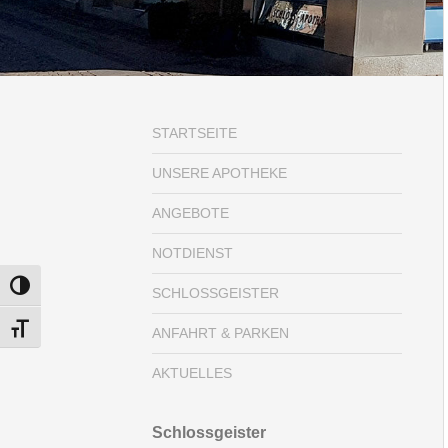
STARTSEITE
UNSERE APOTHEKE
ANGEBOTE
NOTDIENST
UMSCHALTEN AUF HOHE KONTRASTE
SCHLOSSGEISTER
SCHRIFT VERGRÖSSERN
ANFAHRT & PARKEN
AKTUELLES
Schlossgeister