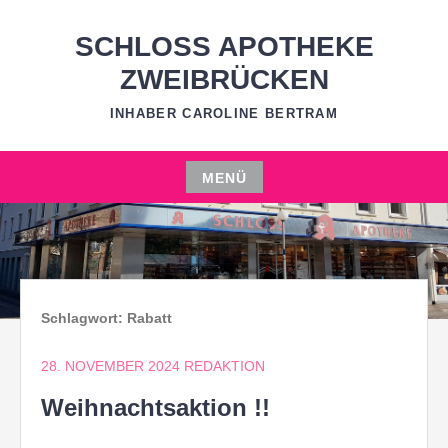
Zum
Inhalt
SCHLOSS APOTHEKE
springen
ZWEIBRÜCKEN
INHABER CAROLINE BERTRAM
MENÜ
Zum
Inhalt
springen
Schlagwort:
Rabatt
28. NOVEMBER 2024
REDAKTION
Weihnachtsaktion !!