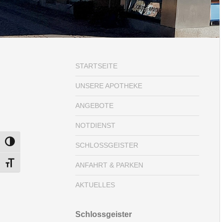
STARTSEITE
UNSERE APOTHEKE
ANGEBOTE
NOTDIENST
UMSCHALTEN AUF HOHE KONTRASTE
SCHLOSSGEISTER
SCHRIFT VERGRÖSSERN
ANFAHRT & PARKEN
AKTUELLES
Schlossgeister