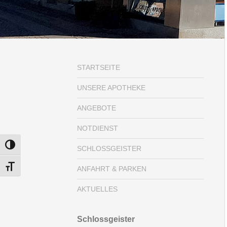
STARTSEITE
UNSERE APOTHEKE
ANGEBOTE
NOTDIENST
UMSCHALTEN AUF HOHE KONTRASTE
SCHLOSSGEISTER
SCHRIFT VERGRÖSSERN
ANFAHRT & PARKEN
AKTUELLES
Schlossgeister