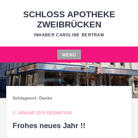
Zum
Inhalt
SCHLOSS APOTHEKE
springen
ZWEIBRÜCKEN
INHABER CAROLINE BERTRAM
MENÜ
Zum
Inhalt
springen
Schlagwort:
Danke
2. JANUAR 2026
REDAKTION
Frohes neues Jahr !!