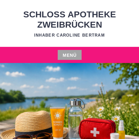
Zum
Inhalt
SCHLOSS APOTHEKE
springen
ZWEIBRÜCKEN
INHABER CAROLINE BERTRAM
MENÜ
Zum
Inhalt
springen