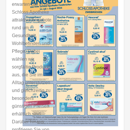
erwarten Sie in der
Schloss Apotheke
attraktive Angebote
rund um
Gesundheit,
Wohlbefinden und
Pflege. Dabei
wählen wir
sorgfältig Produkte
aus, die Sie im
Alltag unterstützen
und gleichzeitig zu
besonders
günstigen Preisen
erhältlich sind.
Darüber hinaus
profitieren Sie von