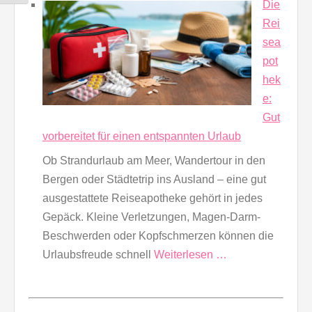
Die
Rei
sea
pot
hek
e:
Gut
vorbereitet für einen entspannten Urlaub
Ob Strandurlaub am Meer, Wandertour in den
Bergen oder Städtetrip ins Ausland – eine gut
ausgestattete Reiseapotheke gehört in jedes
Gepäck. Kleine Verletzungen, Magen-Darm-
Beschwerden oder Kopfschmerzen können die
Urlaubsfreude schnell
Weiterlesen …