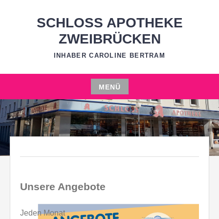
Zum
Inhalt
SCHLOSS APOTHEKE
springen
ZWEIBRÜCKEN
INHABER CAROLINE BERTRAM
MENÜ
Zum
Inhalt
springen
Unsere Angebote
Jeden Monat